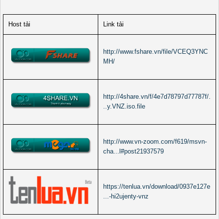
Host tải
Link tải
http://www.fshare.vn/file/VCEQ3YNC
MH/
http://4share.vn/f/4e7d78797d77787f/.
..y.VNZ.iso.file
http://www.vn-zoom.com/f619/msvn-
cha...l#post21937579
https://tenlua.vn/download/0937e127e
...-hi2ujenty-vnz