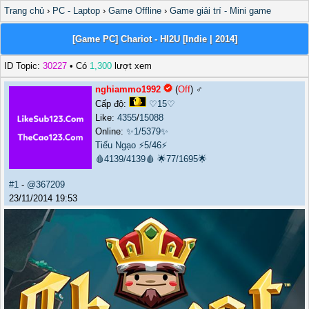
Trang chủ
›
PC - Laptop
›
Game Offline
›
Game giải trí - Mini game
[Game PC] Chariot - HI2U [Indie | 2014]
ID Topic:
30227
• Có
1,300
lượt xem
nghiammo1992
(
Off
) ♂️
Cấp độ:
♡15♡
Like:
4355
/
15088
Online:
✨1/5379✨
Tiếu Ngạo
⚡5/46⚡
🩸4139/4139🩸
🌟77/1695🌟
#1
-
@367209
23/11/2014 19:53