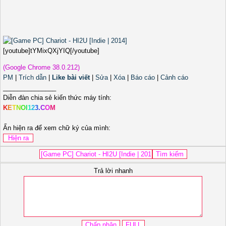
[youtube]tYMixQXjYIQ[/youtube]
(Google Chrome 38.0.212)
PM
|
Trích dẫn
|
Like bài viết
|
Sửa
|
Xóa
|
Báo cáo
|
Cảnh cáo
_______________
Diễn đàn chia sẻ kiến thức máy tính:
K
E
T
N
O
I
1
2
3
.
C
O
M
Ấn hiện ra để xem chữ ký của mình:
Trả lời nhanh