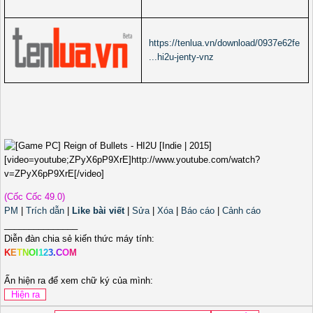
https://tenlua.vn/download/0937e62fe
...hi2u-jenty-vnz
[video=youtube;ZPyX6pP9XrE]http://www.youtube.com/watch?
v=ZPyX6pP9XrE[/video]
(Cốc Cốc 49.0)
PM
|
Trích dẫn
|
Like bài viết
|
Sửa
|
Xóa
|
Báo cáo
|
Cảnh cáo
_______________
Diễn đàn chia sẻ kiến thức máy tính:
K
E
T
N
O
I
1
2
3
.
C
O
M
Ấn hiện ra để xem chữ ký của mình: