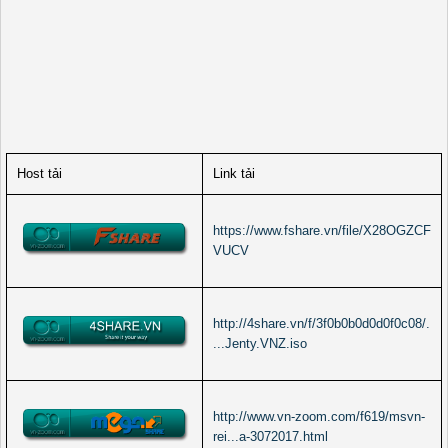
Host tải
Link tải
https://www.fshare.vn/file/X28OGZCF
VUCV
http://4share.vn/f/3f0b0b0d0d0f0c08/.
...Jenty.VNZ.iso
http://www.vn-zoom.com/f619/msvn-
rei...a-3072017.html