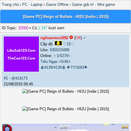
Trang chủ
›
PC - Laptop
›
Game Offline
›
Game giải trí - Mini game
[Game PC] Reign of Bullets - HI2U [Indie | 2015]
ID Topic:
32000
• Có
1,347
lượt xem
nghiammo1992
(
Off
) ♂️
Cấp độ:
♡15♡
Like:
4355
/
15088
Online:
✨1/5379✨
Tiếu Ngạo
⚡5/46⚡
🩸4139/4139🩸
🌟77/1693🌟
#1
-
@414173
21/08/2015 00:45