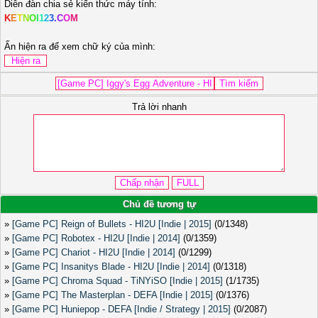
Diễn đàn chia sẻ kiến thức máy tính:
K
E
T
N
O
I
1
2
3
.
C
O
M
Ấn hiện ra để xem chữ ký của mình:
Trả lời nhanh
Chủ đề tương tự
»
[Game PC] Reign of Bullets - HI2U [Indie | 2015]
(0/1348)
»
[Game PC] Robotex - HI2U [Indie | 2014]
(0/1359)
»
[Game PC] Chariot - HI2U [Indie | 2014]
(0/1299)
»
[Game PC] Insanitys Blade - HI2U [Indie | 2014]
(0/1318)
»
[Game PC] Chroma Squad - TiNYiSO [Indie | 2015]
(1/1735)
»
[Game PC] The Masterplan - DEFA [Indie | 2015]
(0/1376)
»
[Game PC] Huniepop - DEFA [Indie / Strategy | 2015]
(0/2087)