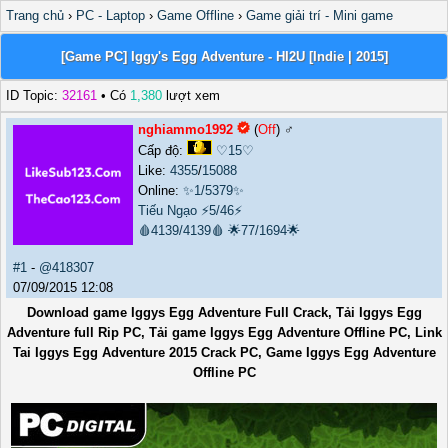
Trang chủ
›
PC - Laptop
›
Game Offline
›
Game giải trí - Mini game
[Game PC] Iggy's Egg Adventure - HI2U [Indie | 2015]
ID Topic:
32161
• Có
1,380
lượt xem
nghiammo1992
(
Off
) ♂️
Cấp độ:
♡15♡
Like:
4355
/
15088
Online:
✨1/5379✨
Tiếu Ngạo
⚡5/46⚡
🩸4139/4139🩸
🌟77/1694🌟
#1
-
@418307
07/09/2015 12:08
Download game Iggys Egg Adventure Full Crack, Tải Iggys Egg
Adventure full Rip PC, Tải game Iggys Egg Adventure Offline PC, Link
Tai Iggys Egg Adventure 2015 Crack PC, Game Iggys Egg Adventure
Offline PC