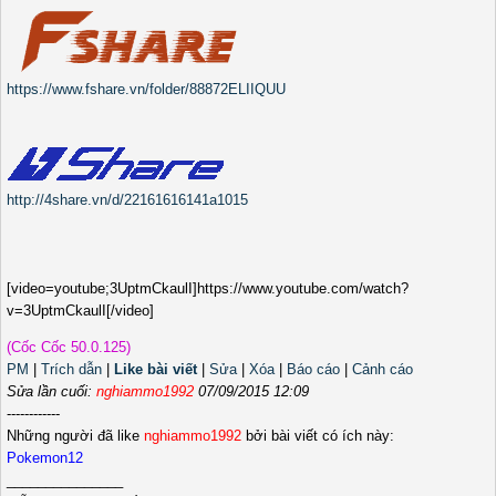
https://www.fshare.vn/folder/88872ELIIQUU
http://4share.vn/d/22161616141a1015
[video=youtube;3UptmCkaulI]https://www.youtube.com/watch?
v=3UptmCkaulI[/video]
(Cốc Cốc 50.0.125)
PM
|
Trích dẫn
|
Like bài viết
|
Sửa
|
Xóa
|
Báo cáo
|
Cảnh cáo
Sửa lần cuối:
nghiammo1992
07/09/2015 12:09
------------
Những người đã like
nghiammo1992
bởi bài viết có ích này:
Pokemon12
_______________