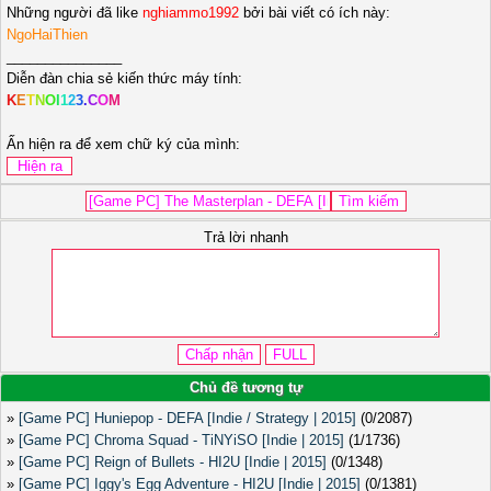
Những người đã like
nghiammo1992
bởi bài viết có ích này:
NgoHaiThien
_______________
Diễn đàn chia sẻ kiến thức máy tính:
K
E
T
N
O
I
1
2
3
.
C
O
M
Ấn hiện ra để xem chữ ký của mình:
Trả lời nhanh
Chủ đề tương tự
»
[Game PC] Huniepop - DEFA [Indie / Strategy | 2015]
(0/2087)
»
[Game PC] Chroma Squad - TiNYiSO [Indie | 2015]
(1/1736)
»
[Game PC] Reign of Bullets - HI2U [Indie | 2015]
(0/1348)
»
[Game PC] Iggy's Egg Adventure - HI2U [Indie | 2015]
(0/1381)