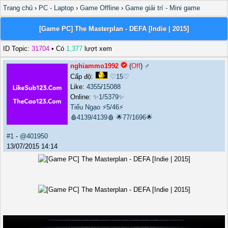
Trang chủ
›
PC - Laptop
›
Game Offline
›
Game giải trí - Mini game
[Game PC] The Masterplan - DEFA [Indie | 2015]
ID Topic:
31704
• Có
1,377
lượt xem
nghiammo1992
(
Off
) ♂️
Cấp độ:
♡15♡
Like:
4355
/
15088
Online:
✨1/5379✨
Tiếu Ngạo
⚡5/46⚡
🩸4139/4139🩸
🌟77/1696🌟
#1
-
@401950
13/07/2015 14:14