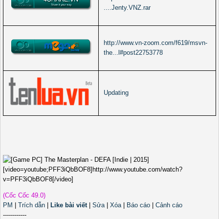
....Jenty.VNZ.rar
http://www.vn-zoom.com/f619/msvn-
the...l#post22753778
Updating
[video=youtube;PFF3iQbBOF8]http://www.youtube.com/watch?
v=PFF3iQbBOF8[/video]
(Cốc Cốc 49.0)
PM
|
Trích dẫn
|
Like bài viết
|
Sửa
|
Xóa
|
Báo cáo
|
Cảnh cáo
------------