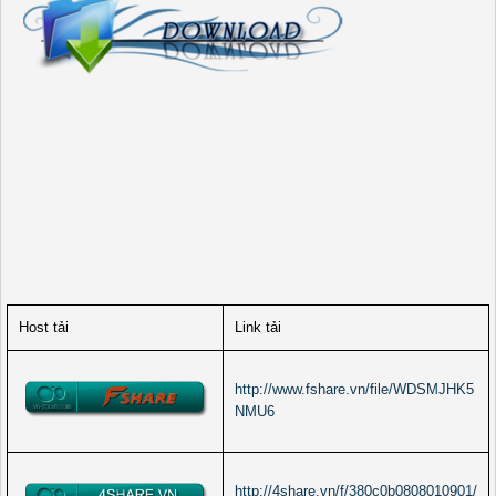
Host tải
Link tải
http://www.fshare.vn/file/WDSMJHK5
NMU6
http://4share.vn/f/380c0b0808010901/