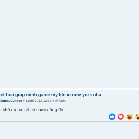
viet hoa giup minh game my life in new york nha
TomboyCukkoo
» 11/05/2012 12:37 »
@7204
ịu khó up bài sẽ có chức năng đó