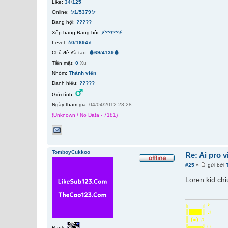
Like:
34
/
125
Online:
✨1/5379✨
Bang hội:
?????
Xếp hạng Bang hội:
⚡??/??⚡
Level:
⭐0/1694⭐
Chủ đề đã tạo:
🩸69/4139🩸
Tiền mặt:
0
Xu
Nhóm:
Thành viên
Danh hiệu:
?????
Giới tính:
Ngày tham gia:
04/04/2012 23:28
(Unknown / No Data - 7181)
TomboyCukkoo
Re: Ai pro 
#25
»
gửi bởi
Loren kid ch
╔═══╗ ♪
║███║ ♫
║ (●) ♫
╚═══╝♪♪
Rank: