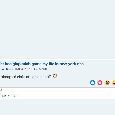
viet hoa giup minh game my life in new york nha
LorenKidz
» 11/05/2012 11:26 »
@7181
 không có chức năng band nhỉ?
CẢ
-‘๑’- ฬคเtเภﻮ Ŧ๏г ย -‘๑’-