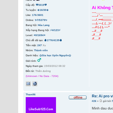
Cấp độ:
💚5019💚
Ai Không 
Tu luyện:
☀️16/30☀️
…..____________
Like:
176
/
3601
……/ `—________
…../_==o;;;;;;;;
Online:
✨7/5379✨
…..), —.(_(__) /
Bang hội:
Hỏa Løng
….// (..) ), —-”
Xếp hạng Bang hội:
⚡4/123⚡
…//___//
..//___//
Level:
⭐0/1694⭐
.//___//
Chủ đề đã tạo:
🩸1776/4139🩸
Tiền mặt:
247
Xu
Nhóm:
Thành viên
Danh hiệu:
⚝Gia học Uyên Nguyên⚝
Giới tính:
Ngày tham gia:
15/03/2012 08:32
Đến từ:
Thiên đường
(Unknown / No Data - 7204)
Tham96
Re: Ai pro 
#26
»
gửi bởi
Minh dau duo