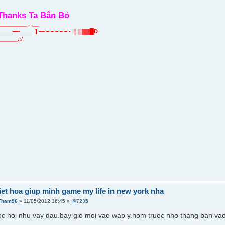
Thanks Ta Bắn Bỏ
________ , ,__
___—-_____] –– – – – – – - ░ ▒▓▓█D
_______.:/
viet hoa giup minh game my life in new york nha
Tham96
» 11/05/2012 16:45 »
@7235
c noi nhu vay dau.bay gio moi vao wap y.hom truoc nho thang ban va