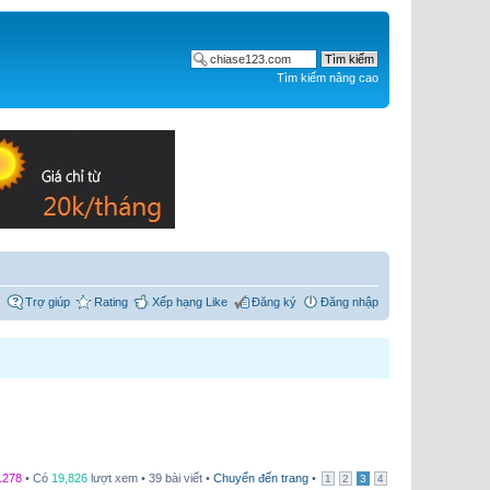
Tìm kiếm nâng cao
Trợ giúp
Rating
Xếp hạng Like
Đăng ký
Đăng nhập
1278
• Có
19,826
lượt xem • 39 bài viết •
Chuyển đến trang
•
1
2
3
4