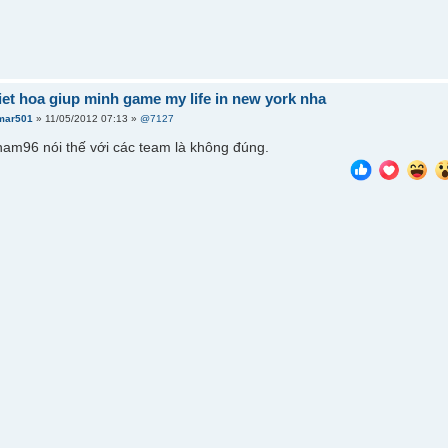
viet hoa giup minh game my life in new york nha
mar501
» 11/05/2012 07:13 »
@7127
am96 nói thế với các team là không đúng.