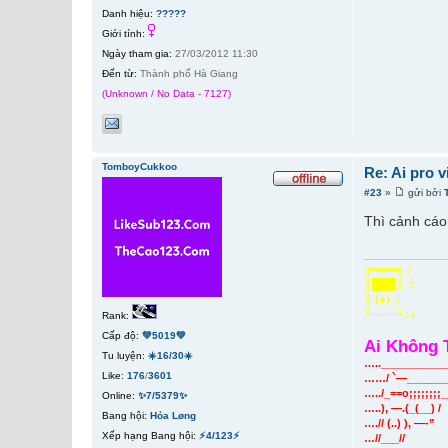
Danh hiệu:
?????
Giới tính:
Ngày tham gia:
27/03/2012 11:30
Đến từ:
Thành phố Hà Giang
(Unknown / No Data - 7127)
TomboyCukkoo
Re: Ai pro 
#23
»
gửi bởi
Thì cảnh cáo 
╔═══╗ ♪
║███║ ♫
║ (●) ♫
╚═══╝♪♪
Rank:
Cấp độ:
💚5019💚
Ai Không 
Tu luyện:
☀️16/30☀️
…..____________
Like:
176
/
3601
……/ `—________
…../_==o;;;;;;;;
Online:
✨7/5379✨
…..), —.(_(__) /
Bang hội:
Hỏa Løng
….// (..) ), —-”
Xếp hạng Bang hội:
⚡4/123⚡
…//___//