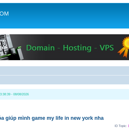
COM
c
3:38:39 - 08/08/2026
hóa giúp mình game my life in new york nha
ID Topic: