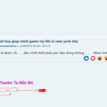
viet hoa giup minh game my life in new york nha
TomboyCukkoo
» 11/05/2012 08:16 »
@7137
là được rồi. . . .đâu nhất thiết phải pan đâu đúng không. . . . . Mem m
Thanks Ta Bắn Bỏ
________ , ,__
___—-_____] –– – – – – – - ░ ▒▓▓█D
_______.:/