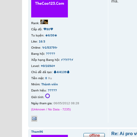
ma.
Rank:
Cấp độ:
💚80💚
Tu luyện:
☀️6/30☀️
Like:
16
/
3
Online:
✨1/5379✨
Bang hội:
?????
Xếp hạng Bang hội:
⚡??/??⚡
Level:
⭐0/1694⭐
Chủ đề đã tạo:
🩸4/4139🩸
Tiền mặt:
0
Xu
Nhóm:
Thành viên
Danh hiệu:
?????
Giới tính:
Ngày tham gia:
06/05/2012 08:28
(Unknown / No Data - 7235)
Tham96
Re: Ai pro 