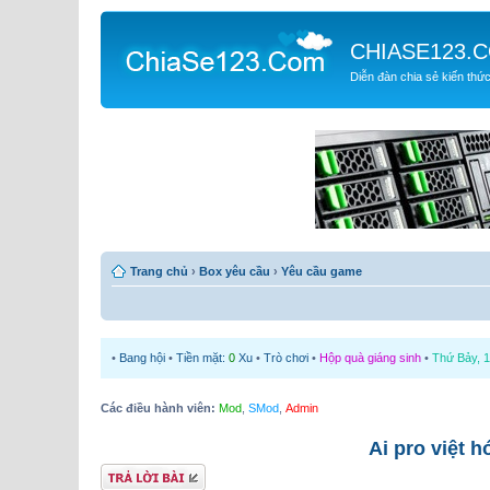
CHIASE123.
Diễn đàn chia sẻ kiến thứ
Trang chủ
›
Box yêu cầu
›
Yêu cầu game
•
Bang hội
•
Tiền mặt:
0
Xu
•
Trò chơi
•
Hộp quà giáng sinh
•
Thứ Bảy, 1
Các điều hành viên:
Mod
,
SMod
,
Admin
Ai pro việt 
Gửi bài trả lời