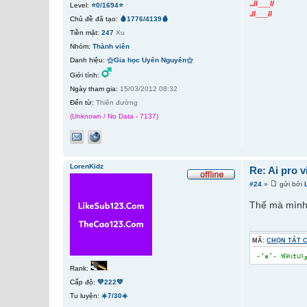
..//___//
Level:
⭐0/1694⭐
.//___//
Chủ đề đã tạo:
🩸1776/4139🩸
Tiền mặt:
247
Xu
Nhóm:
Thành viên
Danh hiệu:
⚝Gia học Uyên Nguyên⚝
Giới tính:
Ngày tham gia:
15/03/2012 08:32
Đến từ:
Thiên đường
(Unknown / No Data - 7137)
LorenKidz
Re: Ai pro 
#24
»
gửi bởi
Thế mà mình
MÃ:
CHỌN TẤT 
Rank:
Cấp độ:
💚222💚
Tu luyện:
☀️7/30☀️