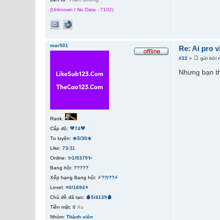
(Unknown / No Data - 7102)
mar501
Re: Ai pro 
#22
»
gửi bởi
Nhưng bạn th
Rank:
Cấp độ:
💚74💚
Tu luyện:
☀️5/30☀️
Like:
73
/
11
Online:
✨1/5379✨
Bang hội:
?????
Xếp hạng Bang hội:
⚡??/??⚡
Level:
⭐0/1694⭐
Chủ đề đã tạo:
🩸5/4139🩸
Tiền mặt:
0
Xu
Nhóm:
Thành viên