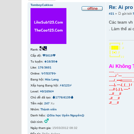
TomboyCukkoo
Re: Ai pro
#21
»
gửi bởi
Các team vh c
. Làm thế ai
╔═══╗ ♪
║███║ ♫
Rank:
║ (●) ♫
Cấp độ:
💚5019💚
╚═══╝♪♪
Tu luyện:
☀️16/30☀️
Ai Không 
Like:
176
/
3601
…..____________
Online:
✨7/5379✨
……/ `—________
Bang hội:
Hỏa Løng
…../_==o;;;;;;;;
…..), —.(_(__) /
Xếp hạng Bang hội:
⚡4/123⚡
….// (..) ), —-”
Level:
⭐0/1694⭐
…//___//
Chủ đề đã tạo:
🩸1776/4139🩸
..//___//
.//___//
Tiền mặt:
247
Xu
Nhóm:
Thành viên
Danh hiệu:
⚝Gia học Uyên Nguyên⚝
Giới tính:
Ngày tham gia:
15/03/2012 08:32
Đến từ:
Thiên đường