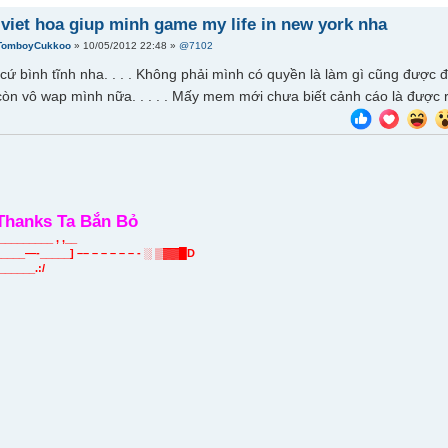
 viet hoa giup minh game my life in new york nha
TomboyCukkoo
» 10/05/2012 22:48 »
@7102
ứ bình tĩnh nha. . . . Không phải mình có quyền là làm gì cũng được đâu
 còn vô wap mình nữa. . . . . Mấy mem mới chưa biết cảnh cáo là được r
Thanks Ta Bắn Bỏ
________ , ,__
___—-_____] –– – – – – – - ░ ▒▓▓█D
_______.:/