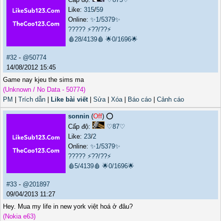
Like:
315
/
59
Online:
✨1/5379✨
?????
⚡??/??⚡
🩸28/4139🩸
🌟0/1696🌟
#32
-
@50774
14/08/2012 15:45
Game nay kjeu the sims ma
(Unknown / No Data - 50774)
PM
|
Trích dẫn
|
Like bài viết
|
Sửa
|
Xóa
|
Báo cáo
|
Cảnh cáo
sonnin
(
Off
) ⭕️
Cấp độ:
♡87♡
Like:
23
/
2
Online:
✨1/5379✨
?????
⚡??/??⚡
🩸5/4139🩸
🌟0/1696🌟
#33
-
@201897
09/04/2013 11:27
Hey. Mua my life in new york việt hoá ở đâu?
(Nokia e63)