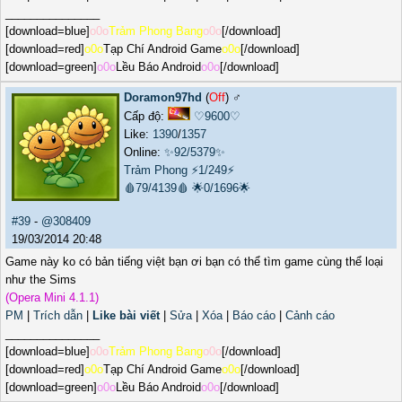
_______________
[download=blue]
o0o
Trảm Phong Bang
o0o
[/download]
[download=red]
o0o
Tạp Chí Android Game
o0o
[/download]
[download=green]
o0o
Lều Báo Android
o0o
[/download]
Doramon97hd
(
Off
) ♂️
Cấp độ:
♡9600♡
Like:
1390
/
1357
Online:
✨92/5379✨
Trảm Phong
⚡1/249⚡
🩸79/4139🩸
🌟0/1696🌟
#39
-
@308409
19/03/2014 20:48
Game này ko có bản tiếng việt bạn ơi bạn có thể tìm game cùng thể loại
như the Sims
(Opera Mini 4.1.1)
PM
|
Trích dẫn
|
Like bài viết
|
Sửa
|
Xóa
|
Báo cáo
|
Cảnh cáo
_______________
[download=blue]
o0o
Trảm Phong Bang
o0o
[/download]
[download=red]
o0o
Tạp Chí Android Game
o0o
[/download]
[download=green]
o0o
Lều Báo Android
o0o
[/download]