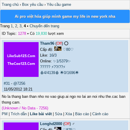
Trang chủ
›
Box yêu cầu
›
Yêu cầu game
Ai pro việt hóa giúp mình game my life in new york nha
Trang
1
,
2
,
3
,
4
•
Chuyển đến trang
ID Topic:
1278
• Có
19,830
lượt xem
Tham96
(
Off
) ⭕️
Cấp độ:
♡80♡
Like:
16
/
3
Online:
✨1/5379✨
?????
⚡??/??⚡
🩸4/4139🩸
🌟0/1696🌟
#31
-
@7256
11/05/2012 18:21
No la thang ban than nho no vao giup.ai ngo no lai an noi nhu the.cac ban
thong cam.
(Unknown / No Data - 7256)
PM
|
Trích dẫn
|
Like bài viết
|
Sửa
|
Xóa
|
Báo cáo
|
Cảnh cáo
Longhd2000
(
Off
) ♂️
Cấp độ:
♡875♡