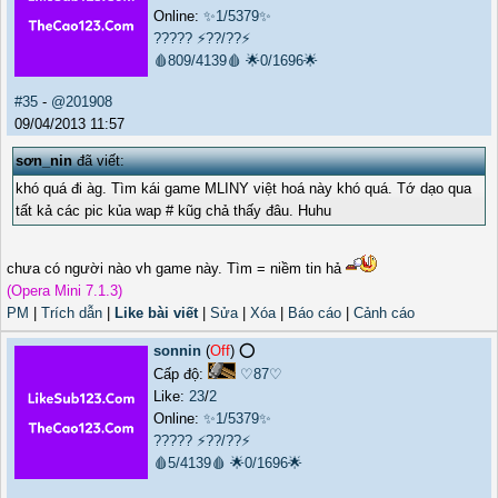
Online:
✨1/5379✨
?????
⚡??/??⚡
🩸809/4139🩸
🌟0/1696🌟
#35
-
@201908
09/04/2013 11:57
sơn_nin
đã viết:
khó quá đi àg. Tìm kái game MLINY việt hoá này khó quá. Tớ dạo qua
tất kả các pic kủa wap # kũg chả thấy đâu. Huhu
chưa có người nào vh game này. Tìm = niềm tin hả
(Opera Mini 7.1.3)
PM
|
Trích dẫn
|
Like bài viết
|
Sửa
|
Xóa
|
Báo cáo
|
Cảnh cáo
sonnin
(
Off
) ⭕️
Cấp độ:
♡87♡
Like:
23
/
2
Online:
✨1/5379✨
?????
⚡??/??⚡
🩸5/4139🩸
🌟0/1696🌟