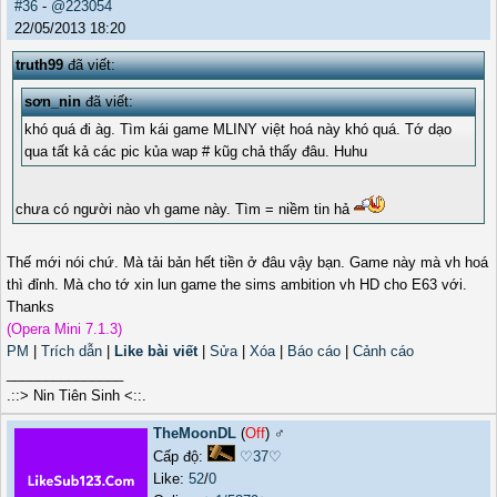
#36
-
@223054
22/05/2013 18:20
truth99
đã viết:
sơn_nin
đã viết:
khó quá đi àg. Tìm kái game MLINY việt hoá này khó quá. Tớ dạo
qua tất kả các pic kủa wap # kũg chả thấy đâu. Huhu
chưa có người nào vh game này. Tìm = niềm tin hả
Thế mới nói chứ. Mà tải bản hết tiền ở đâu vậy bạn. Game này mà vh hoá
thì đỉnh. Mà cho tớ xin lun game the sims ambition vh HD cho E63 với.
Thanks
(Opera Mini 7.1.3)
PM
|
Trích dẫn
|
Like bài viết
|
Sửa
|
Xóa
|
Báo cáo
|
Cảnh cáo
_______________
.::> Nin Tiên Sinh <::.
TheMoonDL
(
Off
) ♂️
Cấp độ:
♡37♡
Like:
52
/
0