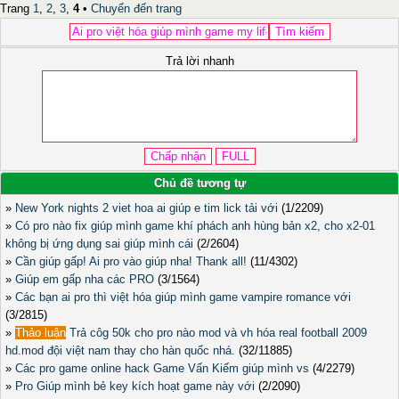
Trang
1
,
2
,
3
,
4
•
Chuyển đến trang
Trả lời nhanh
Chủ đề tương tự
»
New York nights 2 viet hoa ai giúp e tim lick tải với
(1/2209)
»
Có pro nào fix giúp mình game khí phách anh hùng bản x2, cho x2-01
không bị ứng dụng sai giúp mình cái
(2/2604)
»
Cần giúp gấp! Ai pro vào giúp nha! Thank all!
(11/4302)
»
Giúp em gấp nha các PRO
(3/1564)
»
Các bạn ai pro thì việt hóa giúp mình game vampire romance với
(3/2815)
»
Thảo luận
Trả côg 50k cho pro nào mod và vh hóa real football 2009
hd.mod đội việt nam thay cho hàn quốc nhá.
(32/11885)
»
Các pro game online hack Game Vấn Kiếm giúp mình vs
(4/2279)
»
Pro Giúp mình bẻ key kích hoạt game này với
(2/2090)