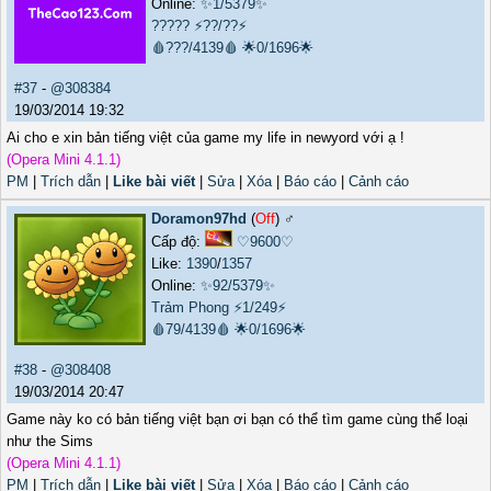
Online:
✨1/5379✨
?????
⚡??/??⚡
🩸???/4139🩸
🌟0/1696🌟
#37
-
@308384
19/03/2014 19:32
Ai cho e xin bản tiếng việt của game my life in newyord với ạ !
(Opera Mini 4.1.1)
PM
|
Trích dẫn
|
Like bài viết
|
Sửa
|
Xóa
|
Báo cáo
|
Cảnh cáo
Doramon97hd
(
Off
) ♂️
Cấp độ:
♡9600♡
Like:
1390
/
1357
Online:
✨92/5379✨
Trảm Phong
⚡1/249⚡
🩸79/4139🩸
🌟0/1696🌟
#38
-
@308408
19/03/2014 20:47
Game này ko có bản tiếng việt bạn ơi bạn có thể tìm game cùng thể loại
như the Sims
(Opera Mini 4.1.1)
PM
|
Trích dẫn
|
Like bài viết
|
Sửa
|
Xóa
|
Báo cáo
|
Cảnh cáo