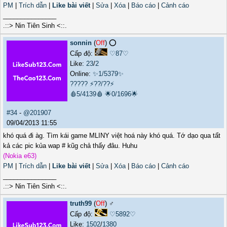
PM
|
Trích dẫn
|
Like bài viết
|
Sửa
|
Xóa
|
Báo cáo
|
Cảnh cáo
_______________
.::> Nin Tiên Sinh <::.
sonnin
(
Off
) ⭕️
Cấp độ:
♡87♡
Like:
23
/
2
Online:
✨1/5379✨
?????
⚡??/??⚡
🩸5/4139🩸
🌟0/1696🌟
#34
-
@201907
09/04/2013 11:55
khó quá đi àg. Tìm kái game MLINY việt hoá này khó quá. Tớ dạo qua tất
kả các pic kủa wap # kũg chả thấy đâu. Huhu
(Nokia e63)
PM
|
Trích dẫn
|
Like bài viết
|
Sửa
|
Xóa
|
Báo cáo
|
Cảnh cáo
_______________
.::> Nin Tiên Sinh <::.
truth99
(
Off
) ♂️
Cấp độ:
♡5892♡
Like:
1502
/
1380