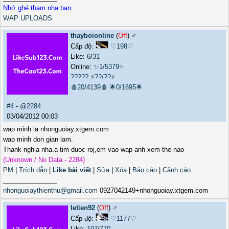
Nhớ ghé tham nha bạn
WAP UPLOADS
thayboionline
(
Off
) ♂️
Cấp độ:
♡198♡
Like:
6
/
31
Online:
✨1/5379✨
?????
⚡??/??⚡
🩸20/4139🩸
🌟0/1695🌟
#4
-
@2284
03/04/2012 00:03
wap minh la nhonguoiay.xtgem.com
wap minh don gian lam.
Thank nghia nha.a tim duoc roj,em vao wap anh xem the nao
(Unknown / No Data - 2284)
PM
|
Trích dẫn
|
Like bài viết
|
Sửa
|
Xóa
|
Báo cáo
|
Cảnh cáo
_______________
nhonguoiaythienthu@gmail.com
0927042149+nhonguoiay.xtgem.com
letien92
(
Off
) ♂️
Cấp độ:
♡1177♡
Like:
107
/
770