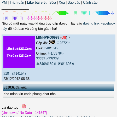
PM
|
Trích dẫn
|
Like bài viết
|
Sửa
|
Xóa
|
Báo cáo
|
Cảnh cáo
_______________
╭
⌒
╮
⌒
╮
╭
⌒
╮
╭
⌒
╮
⌒
⌒
╮
╱
◥
█
█
█
◣
｜
田
｜
田
田
│
╱
◥
█
█
█
█
◣
╬
｜
田
｜
田
田
田
│
╬
╬
╬
╬
╬
╬
╬
╬
╬
╬
Nếu có một ngày wap không truy cập được. Hãy vào
đường link Facebook
này
để kết bạn và cùng tán gẫu nhá!
MINHPRO9999
(
Off
) ♂️
Cấp độ:
♡2572♡
Like:
348
/
1612
Online:
✨1/5379✨
?????
⚡??/??⚡
🩸346/4139🩸
🌟0/1695🌟
#10
-
@141547
23/12/2012 08:36
c3303k
đã viết:
cho minh xin code phong chat nha
Lại đào top
.
(Unknown / No Data - 141547)