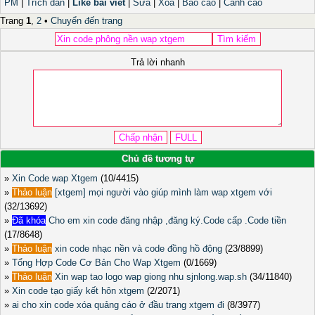
PM
|
Trích dẫn
|
Like bài viết
|
Sửa
|
Xóa
|
Báo cáo
|
Cảnh cáo
Trang
1
,
2
•
Chuyển đến trang
Trả lời nhanh
Chủ đề tương tự
»
Xin Code wap Xtgem
(10/4415)
»
Thảo luận
[xtgem] mọi người vào giúp mình làm wap xtgem với
(32/13692)
»
Đã khóa
Cho em xin code đăng nhập ,đăng ký.Code cấp .Code tiền
(17/8648)
»
Thảo luận
xin code nhạc nền và code đồng hồ động
(23/8899)
»
Tổng Hợp Code Cơ Bản Cho Wap Xtgem
(0/1669)
»
Thảo luận
Xin wap tao logo wap giong nhu sjnlong.wap.sh
(34/11840)
»
Xin code tạo giấy kết hôn xtgem
(2/2071)
»
ai cho xin code xóa quảng cáo ở đầu trang xtgem đi
(8/3977)