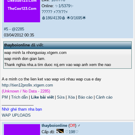
Online:
✨1/5379✨
?????
⚡??/??⚡
🩸186/4139🩸
🌟0/1695🌟
#5
-
@2285
03/04/2012 00:35
thayboionline
đã viết:
wap minh la nhonguoiay.xtgem.com
wap minh don gian lam.
Thank nghia nha.a tim duoc roj,em vao wap anh xem the nao
A e minh co the lien ket vao wap voi nhau wap cua e day
http://tien12pro9x.xtgem.com
(Unknown / No Data - 2285)
PM
|
Trích dẫn
|
Like bài viết
|
Sửa
|
Xóa
|
Báo cáo
|
Cảnh cáo
_______________
Nhớ ghé tham nha bạn
WAP UPLOADS
thayboionline
(
Off
) ♂️
Cấp độ:
♡198♡