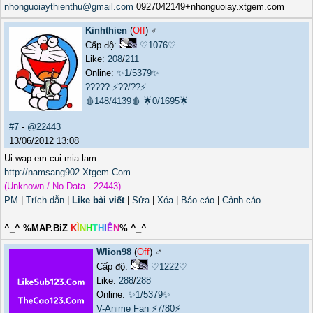
nhonguoiaythienthu@gmail.com
0927042149+nhonguoiay.xtgem.com
Kinhthien
(
Off
) ♂️
Cấp độ:
♡1076♡
Like:
208
/
211
Online:
✨1/5379✨
?????
⚡??/??⚡
🩸148/4139🩸
🌟0/1695🌟
#7
-
@22443
13/06/2012 13:08
Ui wap em cui mia lam
http://namsang902.Xtgem.Com
(Unknown / No Data - 22443)
PM
|
Trích dẫn
|
Like bài viết
|
Sửa
|
Xóa
|
Báo cáo
|
Cảnh cáo
_______________
^_^ %MAP.BiZ
K
Ì
N
H
T
H
I
Ê
N
% ^_^
Wlion98
(
Off
) ♂️
Cấp độ:
♡1222♡
Like:
288
/
288
Online:
✨1/5379✨
V-Anime Fan
⚡7/80⚡