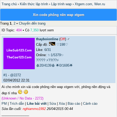
Trang chủ
›
Kiến thức lập trình
›
Lập trình wap
›
Xtgem.com, Wen.ru
Xin code phông nền wap xtgem
Trang
1
,
2
•
Chuyển đến trang
ID Topic:
404
• Có
7,350
lượt xem
thayboionline
(
Off
) ♂️
Cấp độ:
♡198♡
Like:
6
/
31
Online:
✨1/5379✨
?????
⚡??/??⚡
🩸20/4139🩸
🌟0/1695🌟
#1
-
@2272
02/04/2012 22:31
Ai cho mình xin vài code phông nền wap xtgem với, phông nền động và
đẹp tí nha
(Unknown / No Data - 2272)
PM
|
Trích dẫn
|
Like bài viết
|
Sửa
|
Xóa
|
Báo cáo
|
Cảnh cáo
Sửa lần cuối:
nghiammo1992
26/04/2015 00:44
_______________