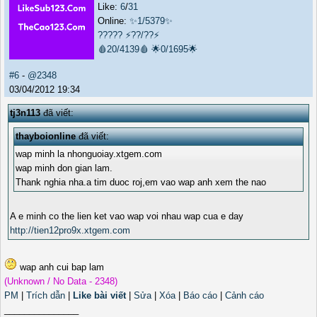
Like:
6
/
31
Online:
✨1/5379✨
?????
⚡??/??⚡
🩸20/4139🩸
🌟0/1695🌟
#6
-
@2348
03/04/2012 19:34
tj3n113
đã viết:
thayboionline
đã viết:
wap minh la nhonguoiay.xtgem.com
wap minh don gian lam.
Thank nghia nha.a tim duoc roj,em vao wap anh xem the nao
A e minh co the lien ket vao wap voi nhau wap cua e day
http://tien12pro9x.xtgem.com
wap anh cui bap lam
(Unknown / No Data - 2348)
PM
|
Trích dẫn
|
Like bài viết
|
Sửa
|
Xóa
|
Báo cáo
|
Cảnh cáo
_______________