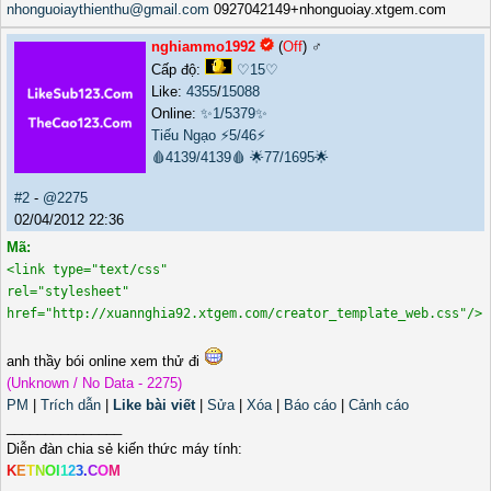
nhonguoiaythienthu@gmail.com
0927042149+nhonguoiay.xtgem.com
nghiammo1992
(
Off
) ♂️
Cấp độ:
♡15♡
Like:
4355
/
15088
Online:
✨1/5379✨
Tiếu Ngạo
⚡5/46⚡
🩸4139/4139🩸
🌟77/1695🌟
#2
-
@2275
02/04/2012 22:36
Mã:
<link type="text/css"
rel="stylesheet"
href="http://xuannghia92.xtgem.com/creator_template_web.css"/>
anh thầy bói online xem thử đi
(Unknown / No Data - 2275)
PM
|
Trích dẫn
|
Like bài viết
|
Sửa
|
Xóa
|
Báo cáo
|
Cảnh cáo
_______________
Diễn đàn chia sẻ kiến thức máy tính:
K
E
T
N
O
I
1
2
3
.
C
O
M