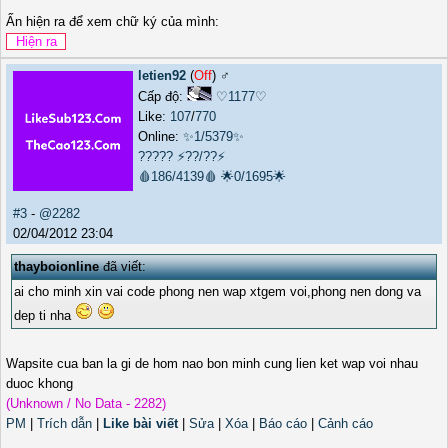
Ấn hiện ra để xem chữ ký của mình:
letien92
(
Off
) ♂️
Cấp độ:
♡1177♡
Like:
107
/
770
Online:
✨1/5379✨
?????
⚡??/??⚡
🩸186/4139🩸
🌟0/1695🌟
#3
-
@2282
02/04/2012 23:04
thayboionline
đã viết:
ai cho minh xin vai code phong nen wap xtgem voi,phong nen dong va
dep ti nha
Wapsite cua ban la gi de hom nao bon minh cung lien ket wap voi nhau
duoc khong
(Unknown / No Data - 2282)
PM
|
Trích dẫn
|
Like bài viết
|
Sửa
|
Xóa
|
Báo cáo
|
Cảnh cáo
_______________