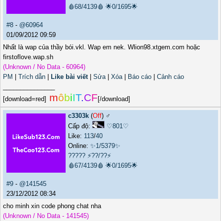
🩸68/4139🩸
🌟0/1695🌟
#8
-
@60964
01/09/2012 09:59
Nhất là wap của thầy bói.vkl. Wap em nek. Wlion98.xtgem.com hoặc
firstoflove.wap.sh
(Unknown / No Data - 60964)
PM
|
Trích dẫn
|
Like bài viết
|
Sửa
|
Xóa
|
Báo cáo
|
Cảnh cáo
_______________
m
ô
b
i
I
T
.
C
F
[download=red]
[/download]
c3303k
(
Off
) ♂️
Cấp độ:
♡801♡
Like:
113
/
40
Online:
✨1/5379✨
?????
⚡??/??⚡
🩸67/4139🩸
🌟0/1695🌟
#9
-
@141545
23/12/2012 08:34
cho minh xin code phong chat nha
(Unknown / No Data - 141545)