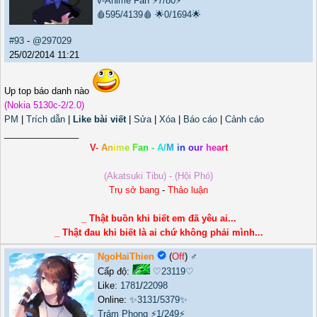
V-Anime Fan
⚡7/80⚡
🩸595/4139🩸
🌟0/1694🌟
#93
-
@297029
25/02/2014 11:21
Up top báo danh nào
(Nokia 5130c-2/2.0)
PM
|
Trích dẫn
|
Like bài viết
|
Sửa
|
Xóa
|
Báo cáo
|
Cảnh cáo
_______________
V
-
A
n
i
m
e
F
a
n
-
A
/
M
i
n
o
u
r
h
e
a
r
t
(Akatsuki Tibu) - (Hội Phó)
Trụ sở bang
-
Thảo luận
_ Thật buồn khi biết em đã yêu ai...
_ Thật đau khi biết là ai chứ không phải mình...
NgoHaiThien
(
Off
) ♂️
Cấp độ:
♡23119♡
Like:
1781
/
22098
Online:
✨3131/5379✨
Trảm Phong
⚡1/249⚡