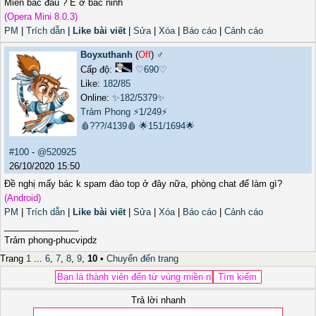
Miền bắc đâu ? E ở bắc ninh
(Opera Mini 8.0.3)
PM
|
Trích dẫn
|
Like bài viết
|
Sửa
|
Xóa
|
Báo cáo
|
Cảnh cáo
Boyxuthanh
(
Off
) ♂️
Cấp độ:
♡690♡
Like:
182
/
85
Online:
✨182/5379✨
Trảm Phong
⚡1/249⚡
🩸???/4139🩸
🌟151/1694🌟
#100
-
@520925
26/10/2020 15:50
Đề nghị mấy bác k spam đào top ở đây nữa, phòng chat để làm gì?
(Android)
PM
|
Trích dẫn
|
Like bài viết
|
Sửa
|
Xóa
|
Báo cáo
|
Cảnh cáo
_______________
Trảm phong-phucvipdz
Trang
1
...
6
,
7
,
8
,
9
,
10
•
Chuyển đến trang
Trả lời nhanh