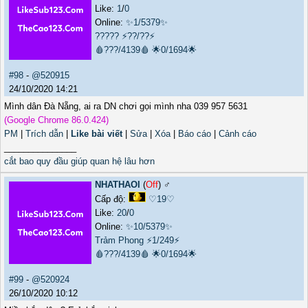
Like:
1
/
0
Online:
✨1/5379✨
?????
⚡??/??⚡
🩸???/4139🩸
🌟0/1694🌟
#98
-
@520915
24/10/2020 14:21
Mình dân Đà Nẵng, ai ra DN chơi gọi mình nha 039 957 5631
(Google Chrome 86.0.424)
PM
|
Trích dẫn
|
Like bài viết
|
Sửa
|
Xóa
|
Báo cáo
|
Cảnh cáo
_______________
cắt bao quy đầu giúp quan hệ lâu hơn
NHATHAOI
(
Off
) ♂️
Cấp độ:
♡19♡
Like:
20
/
0
Online:
✨10/5379✨
Trảm Phong
⚡1/249⚡
🩸???/4139🩸
🌟0/1694🌟
#99
-
@520924
26/10/2020 10:12