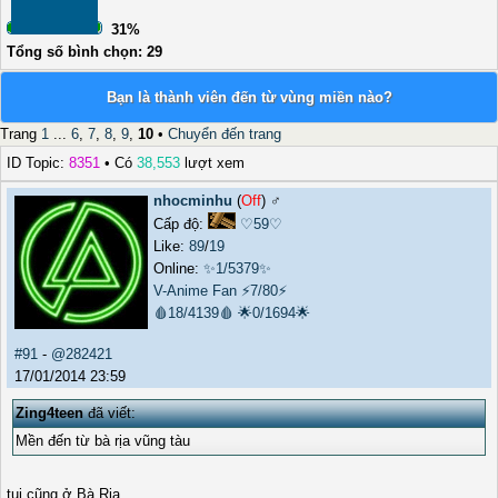
31%
Tổng số bình chọn: 29
Bạn là thành viên đến từ vùng miền nào?
Trang
1
...
6
,
7
,
8
,
9
,
10
•
Chuyển đến trang
ID Topic:
8351
• Có
38,553
lượt xem
nhocminhu
(
Off
) ♂️
Cấp độ:
♡59♡
Like:
89
/
19
Online:
✨1/5379✨
V-Anime Fan
⚡7/80⚡
🩸18/4139🩸
🌟0/1694🌟
#91
-
@282421
17/01/2014 23:59
Zing4teen
đã viết:
Mền đến từ bà rịa vũng tàu
tui cũng ở Bà Rịa