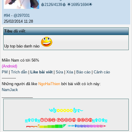
🩸2126/4139🩸
🌟1695/1694🌟
#94
-
@297031
25/02/2014 11:28
Tibu
đã viết:
Up top báo danh nào
Miền Nam có tới 56%
(Android)
PM
|
Trích dẫn
|
Like bài viết
|
Sửa
|
Xóa
|
Báo cáo
|
Cảnh cáo
------------
Những người đã like
NgoHaiThien
bởi bài viết có ích này:
NamJack
_______________
༄༂
✪✪✪✪✪
༂࿐
ஜ۩۞۩ஜ
Ⓣⓡⓐⓜ Ⓟⓗⓞⓝⓖ Ⓑⓐⓝⓖ
ஜ۩۞۩ஜ
︻
︻
︻
¶
▅
▅
▆
▆
▇
▇
◤
✑
✑
☬
₪
₪
₪
₪
₪
₪
₪
₪
➣