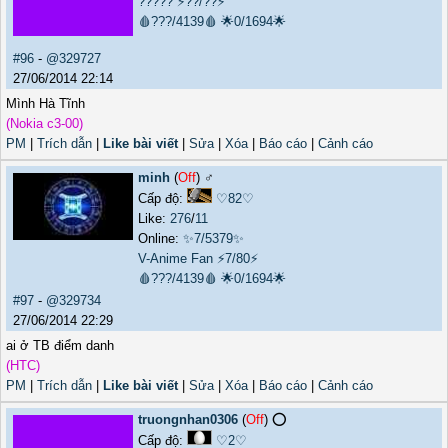
?????
⚡??/??⚡
🩸???/4139🩸
🌟0/1694🌟
#96
-
@329727
27/06/2014 22:14
Mình Hà Tĩnh
(Nokia c3-00)
PM
|
Trích dẫn
|
Like bài viết
|
Sửa
|
Xóa
|
Báo cáo
|
Cảnh cáo
minh
(
Off
) ♂️
Cấp độ:
♡82♡
Like:
276
/
11
Online:
✨7/5379✨
V-Anime Fan
⚡7/80⚡
🩸???/4139🩸
🌟0/1694🌟
#97
-
@329734
27/06/2014 22:29
ai ở TB điểm danh
(HTC)
PM
|
Trích dẫn
|
Like bài viết
|
Sửa
|
Xóa
|
Báo cáo
|
Cảnh cáo
truongnhan0306
(
Off
) ⭕️
Cấp độ:
♡2♡