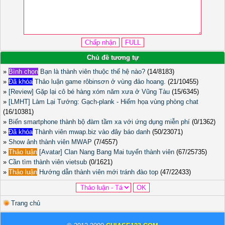
Chủ đề tương tự
»
Bình chọn
Bạn là thành viên thuộc thế hệ nào?
(14/8183)
»
Đã khóa
Thảo luận game rôbinsơn ở vùng đảo hoang.
(21/10455)
»
[Review] Gặp lại cô bé hàng xóm năm xưa ở Vũng Tàu
(15/6345)
»
[LMHT] Làm Lại Tướng: Gạch-plank - Hiểm họa vùng phòng chat
(16/10381)
»
Biến smartphone thành bộ đàm tầm xa với ứng dụng miễn phí
(0/1362)
»
Đã khóa
Thành viên mwap.biz vào đây báo danh
(50/23071)
»
Show ảnh thành viên MWAP
(7/4557)
»
Thảo luận
[Avatar] Clan Nang Bang Mai tuyển thành viên
(67/25735)
»
Cần tìm thành viên vietsub
(0/1621)
»
Thảo luận
Hướng dẫn thành viên mới tránh đào top
(47/22433)
Trang chủ