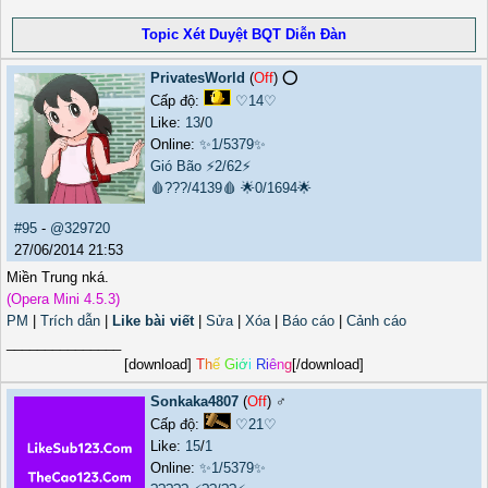
Topic Xét Duyệt BQT Diễn Đàn
PrivatesWorld
(
Off
) ⭕️
Cấp độ:
♡14♡
Like:
13
/
0
Online:
✨1/5379✨
Gió Bão
⚡2/62⚡
🩸???/4139🩸
🌟0/1694🌟
#95
-
@329720
27/06/2014 21:53
Miền Trung nká.
(Opera Mini 4.5.3)
PM
|
Trích dẫn
|
Like bài viết
|
Sửa
|
Xóa
|
Báo cáo
|
Cảnh cáo
_______________
[download]
T
h
ế
G
i
ớ
i
R
i
ê
n
g
[/download]
Sonkaka4807
(
Off
) ♂️
Cấp độ:
♡21♡
Like:
15
/
1
Online:
✨1/5379✨