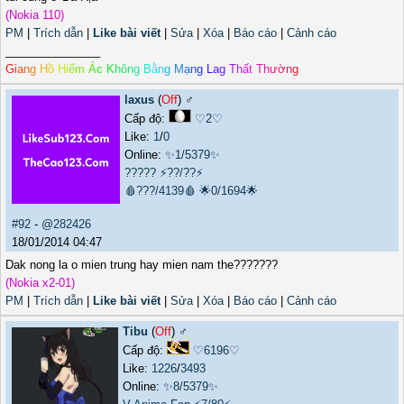
(Nokia 110)
PM
|
Trích dẫn
|
Like bài viết
|
Sửa
|
Xóa
|
Báo cáo
|
Cảnh cáo
_______________
G
i
a
n
g
H
ồ
H
i
ể
m
Á
c
K
h
ô
n
g
B
ằ
n
g
M
ạ
n
g
L
a
g
T
h
ấ
t
T
h
ư
ờ
n
g
laxus
(
Off
) ♂️
Cấp độ:
♡2♡
Like:
1
/
0
Online:
✨1/5379✨
?????
⚡??/??⚡
🩸???/4139🩸
🌟0/1694🌟
#92
-
@282426
18/01/2014 04:47
Dak nong la o mien trung hay mien nam the???????
(Nokia x2-01)
PM
|
Trích dẫn
|
Like bài viết
|
Sửa
|
Xóa
|
Báo cáo
|
Cảnh cáo
Tibu
(
Off
) ♂️
Cấp độ:
♡6196♡
Like:
1226
/
3493
Online:
✨8/5379✨