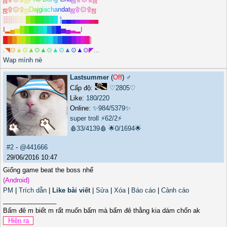
ஜ
۩
۞
۩
ஜ
D
a
j
g
i
a
c
h
a
n
d
a
t
ஜ
۩
۞
۩
ஜ
░
░
░
░
░
█
█
█
█
█
█
█
]
▄
▄
▄
▄
▄
▄
▄
▄
I
▂
▄
▅
█
█
█
█
█
█
█
█
█
▅
▄
▃
▂
I
█
█
█
█
█
█
█
█
█
█
█
█
█
█
█
█
█
█
█
]
.
◥
⊙
▲
⊙
▲
⊙
▲
⊙
▲
⊙
▲
⊙
▲
⊙
◤
.
.
.
Wap mình nè
Lastsummer
(
Off
) ♂️
Cấp độ:
♡2805♡
Like:
180
/
220
Online:
✨984/5379✨
super troll
⚡62/2⚡
🩸33/4139🩸
🌟0/1694🌟
#2
-
@441666
29/06/2016 10:47
Giống game beat the boss nhể
(Android)
PM
|
Trích dẫn
|
Like bài viết
|
Sửa
|
Xóa
|
Báo cáo
|
Cảnh cáo
_______________
Bấm đê m biết m rất muốn bấm mà bấm đê thằng kia dám chốn ak