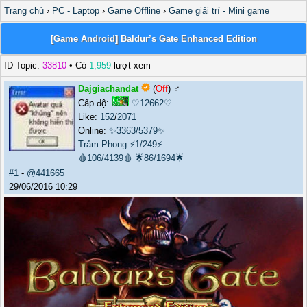
Trang chủ
›
PC - Laptop
›
Game Offline
›
Game giải trí - Mini game
[Game Android] Baldur’s Gate Enhanced Edition
ID Topic:
33810
• Có
1,959
lượt xem
Dajgiachandat
(
Off
) ♂️
Cấp độ:
♡12662♡
Like:
152
/
2071
Online:
✨3363/5379✨
Trảm Phong
⚡1/249⚡
🩸106/4139🩸
🌟86/1694🌟
#1
-
@441665
29/06/2016 10:29