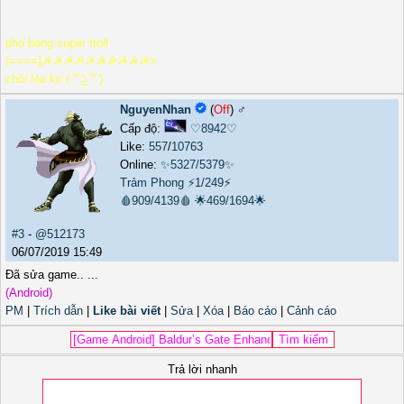
phó bang super troll
(====]☭☭☭☭☭☭☭☭☭☭>
chói lóa ko ( ͡° ͜ʖ ͡° )
NguyenNhan
(
Off
) ♂️
Cấp độ:
♡8942♡
Like:
557
/
10763
Online:
✨5327/5379✨
Trảm Phong
⚡1/249⚡
🩸909/4139🩸
🌟469/1694🌟
#3
-
@512173
06/07/2019 15:49
Đã sửa game.. ...
(Android)
PM
|
Trích dẫn
|
Like bài viết
|
Sửa
|
Xóa
|
Báo cáo
|
Cảnh cáo
Trả lời nhanh