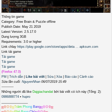
Thông tin game
Category: Free Brain & Puzzle offline
Publish Date: May 21 2019
Latest Version: 2.5.17.0
Dung lượng 3GB
Requirements: 3.0 or higher
Link chlay
https://play.google.com/store/apps/deta ... apksum.com
Link tải game
Tải game
Tải game
Tải game
(Firefox 47.0)
PM
|
Trích dẫn
|
Like bài viết
|
Sửa
|
Xóa
|
Báo cáo
|
Cảnh cáo
Sửa lần cuối:
NguyenNhan
06/07/2019 15:49
------------
Những người đã like
Dajgiachandat
bởi bài viết có ích này (Tổng: 2):
0986888774
•
hupro
_______________
ஜ
۩
۞
۩
ஜ
T
r
ả
m
P
h
o
n
g
B
a
n
g
ஜ
۩
۞
۩
ஜ
ஜ
۩
۞
۩
ஜ
P
h
ó
B
a
n
g
C
h
ủ
ஜ
۩
۞
۩
ஜ