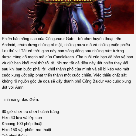
Phiên bản nâng cao của Cổngururur Gate - trò chơi huyền thoại trên
Android, chứa đựng những bí mật, những mưu mô và những cuộc phiêu
lưu thú vị! Tất cả thời gian này bạn sống đằng sau những bức tường
được củng cố mạnh mẽ của Candlekeep. Cha nuôi của bạn đã bảo vệ bạn
và giữ bạn khỏi mọi thứ tồi tệ. Nhưng tất cả điều này đột nhiên thay đổi
sau khi bạn buộc phải rời khỏi thành phố của mình và sẽ bị kéo vào một
cuộc xung đột sắp phát triển thành một cuộc chiến. Việc thiếu chất sắt
không rõ nguồn gốc đe dọa sẽ đẩy thành phố Cổng Baldur vào cuộc xung
đột với Amn.
Tính năng, đặc điểm:
80 giờ chơi trò chơi hoành tráng.
Hơn 40 lớp và lớp con.
Khoảng 100 phép thuật.
Hơn 150 vật phẩm ma thuật.
Trò chơi thú vị